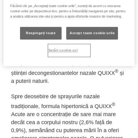
Făcând clic pe „Acceptați toate cookie-urile”, sunteți de acord cu stocarea
cookie-urilor pe dispozitivul dvs. pentru a îmbunătăți navigarea pe site, pentru
a analiza utilizarea site-ului și pentru a ajuta eforturile noastre de marketing.
Eliberați-vă nasul cu ajutorul
Respingeți toate
Accept toate cookie-urile
puterii oceanului
Setări cookie-uri
Respiră din nou liber, cu puțin ajutor din partea
®
științei decongestionantelor nazale QUIXX
și
a puterii naturii.
Spre deosebire de sprayurile nazale
®
tradiționale, formula hipertonică a QUIXX
Acute are o concentrație de sare mai mare
decât cea a corpului nostru (2,6% față de
0,9%), semănând cu puterea mării în a oferi