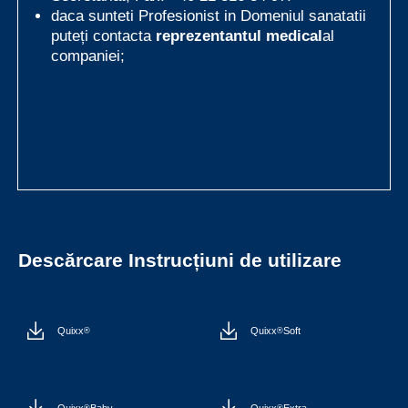
daca sunteti Profesionist in Domeniul sanatatii
puteți contacta
reprezentantul medical
al
companiei;
Descărcare Instrucțiuni de utilizare
Quixx
Quixx
Soft
®
®
Quixx
Baby
Quixx
Extra
®
®