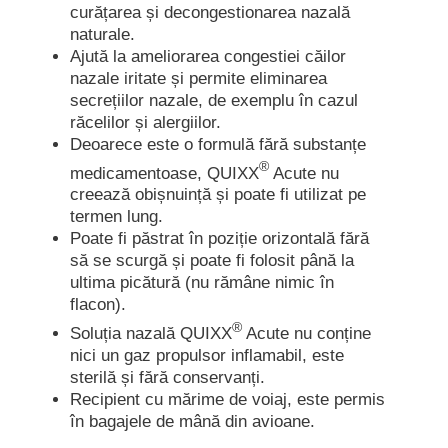
curățarea și decongestionarea nazală
naturale.
Ajută la ameliorarea congestiei căilor
nazale iritate și permite eliminarea
secrețiilor nazale, de exemplu în cazul
răcelilor și alergiilor.
Deoarece este o formulă fără substanțe
®
medicamentoase, QUIXX
Acute nu
creează obișnuință și poate fi utilizat pe
termen lung.
Poate fi păstrat în poziție orizontală fără
să se scurgă și poate fi folosit până la
ultima picătură (nu rămâne nimic în
flacon).
®
Soluția nazală QUIXX
Acute nu conține
nici un gaz propulsor inflamabil, este
sterilă și fără conservanți.
Recipient cu mărime de voiaj, este permis
în bagajele de mână din avioane.