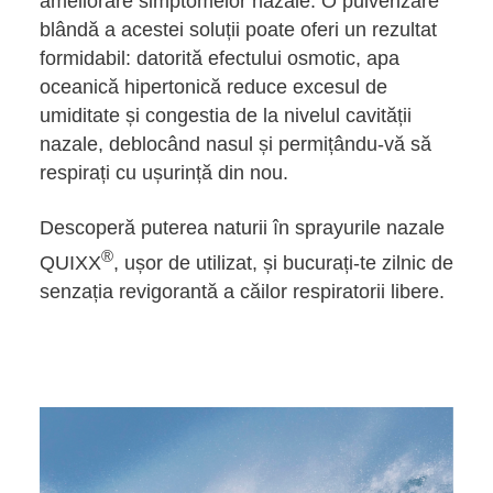
ameliorare simptomelor nazale. O pulverizare
blândă a acestei soluții poate oferi un rezultat
formidabil: datorită efectului osmotic, apa
oceanică hipertonică reduce excesul de
umiditate și congestia de la nivelul cavității
nazale, deblocând nasul și permițându-vă să
respirați cu ușurință din nou.
Descoperă puterea naturii în sprayurile nazale
®
QUIXX
, ușor de utilizat, și bucurați-te zilnic de
senzația revigorantă a căilor respiratorii libere.