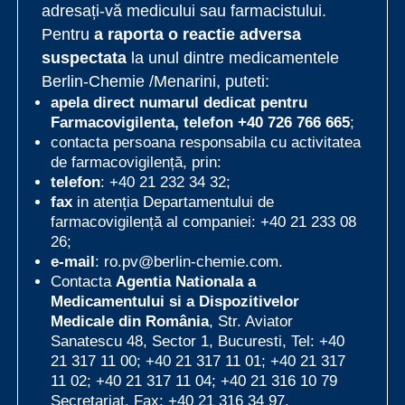
adresați-vă medicului sau farmacistului.
Pentru
a raporta o reactie adversa
suspectata
la unul dintre medicamentele
Berlin-Chemie /Menarini, puteti:
apela direct numarul dedicat pentru
Farmacovigilenta, telefon
+40 726 766 665
;
contacta persoana responsabila cu activitatea
de farmacovigilență, prin:
telefon
: +40 21 232 34 32;
fax
in atenția Departamentului de
farmacovigilență al companiei: +40 21 233 08
26;
e-mail
:
ro.pv@berlin-chemie.com
.
Contacta
Agentia Nationala a
Medicamentului si a Dispozitivelor
Medicale din România
, Str. Aviator
Sanatescu 48, Sector 1, Bucuresti, Tel: +40
21 317 11 00; +40 21 317 11 01; +40 21 317
11 02; +40 21 317 11 04; +40 21 316 10 79
Secretariat, Fax: +40 21 316 34 97.