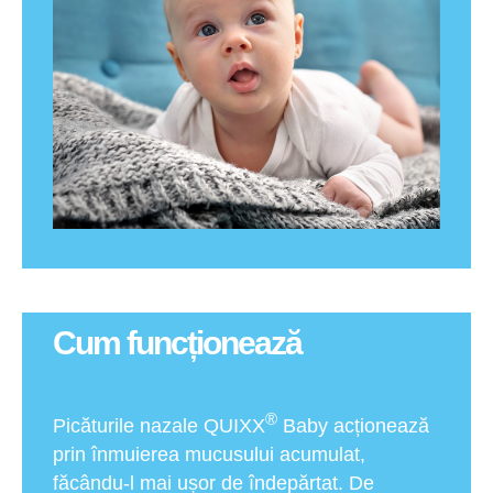
Cum funcționează
®
Picăturile nazale QUIXX
Baby acționează
prin înmuierea mucusului acumulat,
făcându-l mai ușor de îndepărtat. De