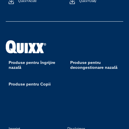
Quixx
Acute
Quixx
Daily
®
®
Produse pentru îngrijire
Produse pentru
nazală
decongestionare nazală
Produse pentru Copii
Imprint
Disclaimer