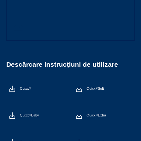
Descărcare Instrucțiuni de utilizare
Quixx
Quixx
Soft
®
®
Quixx
Baby
Quixx
Extra
®
®