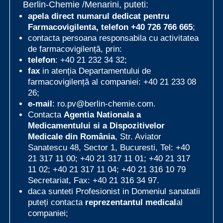
Berlin-Chemie /Menarini, puteti:
apela direct numarul dedicat pentru
Farmacovigilenta, telefon
+40 726 766 665
;
contacta persoana responsabila cu activitatea
de farmacovigilență, prin:
telefon
: +40 21 232 34 32;
fax
in atenția Departamentului de
farmacovigilență al companiei: +40 21 233 08
26;
e-mail
:
ro.pv@berlin-chemie.com
.
Contacta
Agentia Nationala a
Medicamentului si a Dispozitivelor
Medicale din România
, Str. Aviator
Sanatescu 48, Sector 1, Bucuresti, Tel: +40
21 317 11 00; +40 21 317 11 01; +40 21 317
11 02; +40 21 317 11 04; +40 21 316 10 79
Secretariat, Fax: +40 21 316 34 97.
daca sunteti Profesionist in Domeniul sanatatii
puteți contacta
reprezentantul medical
al
companiei;