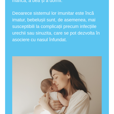
mânca, a bea și a dormi.
Deoarece sistemul lor imunitar este încă
imatur, bebelușii sunt, de asemenea, mai
susceptibili la complicații precum infecțiile
urechii sau sinuzita, care se pot dezvolta în
asociere cu nasul înfundat.