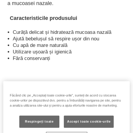
a mucoasei nazale.
Caracteristicile produsului
Curăță delicat și hidratează mucoasa nazală
Ajută bebelușul să respire ușor din nou
Cu apă de mare naturală
Utilizare ușoară și igienică
Fără conservanți
Făcând clic pe „Acceptați toate cookie-urile”, sunteți de acord cu stocarea
cookie-urilor pe dispozitivul dvs. pentru a îmbunătăți navigarea pe site, pentru
a analiza utilizarea site-ului și pentru a ajuta eforturile noastre de marketing.
Respingeți toate
Accept toate cookie-urile