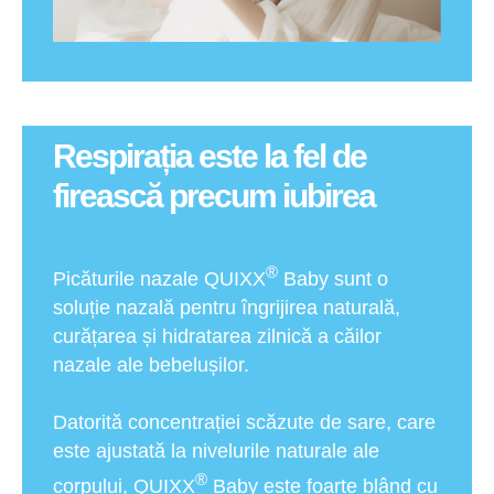
Respirația este la fel de
firească precum iubirea
®
Picăturile nazale QUIXX
Baby sunt o
soluție nazală pentru îngrijirea naturală,
curățarea și hidratarea zilnică a căilor
nazale ale bebelușilor.
Datorită concentrației scăzute de sare, care
este ajustată la nivelurile naturale ale
®
corpului, QUIXX
Baby este foarte blând cu