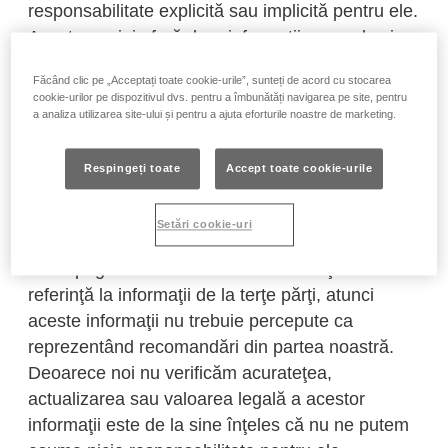
responsabilitate explicită sau implicită pentru ele.
Aceste pagini oferă doar informaţii generale şi nu
pot înlocui sub nicio formă orice fel de sfaturi
Făcând clic pe „Acceptați toate cookie-urile”, sunteți de acord cu stocarea
medicale, comerciale sau de altă natură. Din
cookie-urilor pe dispozitivul dvs. pentru a îmbunătăți navigarea pe site, pentru
acest motiv, afirmaţiile referitoare la sau
a analiza utilizarea site-ului și pentru a ajuta eforturile noastre de marketing.
compensaţiile pentru orice fel de pagube care ar
rezulta direct sau indirect din utilizarea paginilor
Respingeți toate
Accept toate cookie-urile
de Internet şi a informaţiilor conţinute acolo sunt
excluse.
Setări cookie-uri
Dacă paginile noastre de Internet conţin sau fac
referinţă la informaţii de la terţe părţi, atunci
aceste informaţii nu trebuie percepute ca
reprezentând recomandări din partea noastră.
Deoarece noi nu verificăm acurateţea,
actualizarea sau valoarea legală a acestor
informaţii este de la sine înţeles că nu ne putem