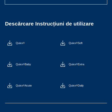
Descărcare Instrucțiuni de utilizare
Quixx
Quixx
Soft
®
®
Quixx
Baby
Quixx
Extra
®
®
Quixx
Acute
Quixx
Daily
®
®